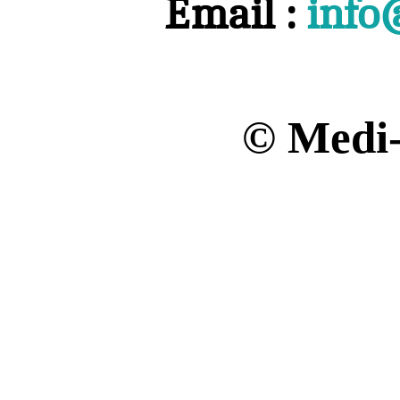
Email :
info
© Medi-